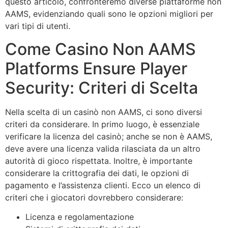
questo articolo, confronteremo diverse piattaforme non
AAMS, evidenziando quali sono le opzioni migliori per
vari tipi di utenti.
Come Casino Non AAMS
Platforms Ensure Player
Security: Criteri di Scelta
Nella scelta di un casinò non AAMS, ci sono diversi
criteri da considerare. In primo luogo, è essenziale
verificare la licenza del casinò; anche se non è AAMS,
deve avere una licenza valida rilasciata da un altro
autorità di gioco rispettata. Inoltre, è importante
considerare la crittografia dei dati, le opzioni di
pagamento e l’assistenza clienti. Ecco un elenco di
criteri che i giocatori dovrebbero considerare:
Licenza e regolamentazione