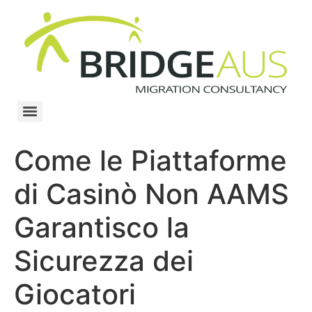
Come le Piattaforme
di Casinò Non AAMS
Garantisco la
Sicurezza dei
Giocatori