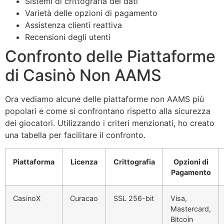
Sistemi di crittografia dei dati
Varietà delle opzioni di pagamento
Assistenza clienti reattiva
Recensioni degli utenti
Confronto delle Piattaforme
di Casinò Non AAMS
Ora vediamo alcune delle piattaforme non AAMS più
popolari e come si confrontano rispetto alla sicurezza
dei giocatori. Utilizzando i criteri menzionati, ho creato
una tabella per facilitare il confronto.
Piattaforma
Licenza
Crittografia
Opzioni di
Pagamento
CasinoX
Curacao
SSL 256-bit
Visa,
Mastercard,
Bitcoin