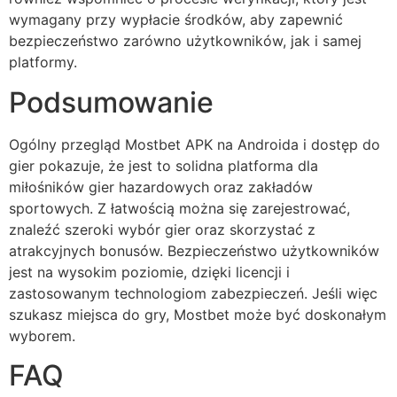
wymagany przy wypłacie środków, aby zapewnić
bezpieczeństwo zarówno użytkowników, jak i samej
platformy.
Podsumowanie
Ogólny przegląd Mostbet APK na Androida i dostęp do
gier pokazuje, że jest to solidna platforma dla
miłośników gier hazardowych oraz zakładów
sportowych. Z łatwością można się zarejestrować,
znaleźć szeroki wybór gier oraz skorzystać z
atrakcyjnych bonusów. Bezpieczeństwo użytkowników
jest na wysokim poziomie, dzięki licencji i
zastosowanym technologiom zabezpieczeń. Jeśli więc
szukasz miejsca do gry, Mostbet może być doskonałym
wyborem.
FAQ