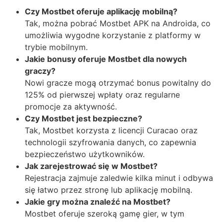
Czy Mostbet oferuje aplikację mobilną?
Tak, można pobrać Mostbet APK na Androida, co
umożliwia wygodne korzystanie z platformy w
trybie mobilnym.
Jakie bonusy oferuje Mostbet dla nowych
graczy?
Nowi gracze mogą otrzymać bonus powitalny do
125% od pierwszej wpłaty oraz regularne
promocje za aktywność.
Czy Mostbet jest bezpieczne?
Tak, Mostbet korzysta z licencji Curacao oraz
technologii szyfrowania danych, co zapewnia
bezpieczeństwo użytkowników.
Jak zarejestrować się w Mostbet?
Rejestracja zajmuje zaledwie kilka minut i odbywa
się łatwo przez stronę lub aplikację mobilną.
Jakie gry można znaleźć na Mostbet?
Mostbet oferuje szeroką gamę gier, w tym