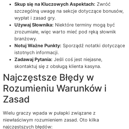
Skup się na Kluczowych Aspektach:
Zwróć
szczególną uwagę na sekcje dotyczące bonusów,
wypłat i zasad gry.
Używaj Słownika:
Niektóre terminy mogą być
zrozumiałe, więc warto mieć pod ręką słownik
branżowy.
Notuj Ważne Punkty:
Sporządź notatki dotyczące
istotnych informacji.
Zadawaj Pytania:
Jeśli coś jest niejasne,
skontaktuj się z obsługą klienta kasyna.
Najczęstsze Błędy w
Rozumieniu Warunków i
Zasad
Wielu graczy wpada w pułapki związane z
niewłaściwym rozumieniem zasad. Oto kilka
najczęstszych błędów: