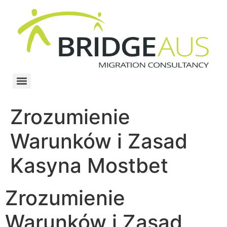
Zrozumienie
Warunków i Zasad
Kasyna Mostbet
Zrozumienie
Warunków i Zasad