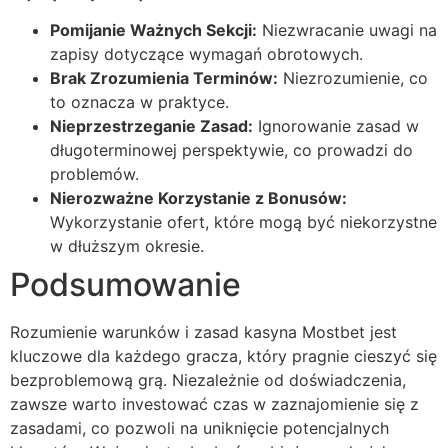
Pomijanie Ważnych Sekcji:
Niezwracanie uwagi na
zapisy dotyczące wymagań obrotowych.
Brak Zrozumienia Terminów:
Niezrozumienie, co
to oznacza w praktyce.
Nieprzestrzeganie Zasad:
Ignorowanie zasad w
długoterminowej perspektywie, co prowadzi do
problemów.
Nierozważne Korzystanie z Bonusów:
Wykorzystanie ofert, które mogą być niekorzystne
w dłuższym okresie.
Podsumowanie
Rozumienie warunków i zasad kasyna Mostbet jest
kluczowe dla każdego gracza, który pragnie cieszyć się
bezproblemową grą. Niezależnie od doświadczenia,
zawsze warto investować czas w zaznajomienie się z
zasadami, co pozwoli na uniknięcie potencjalnych