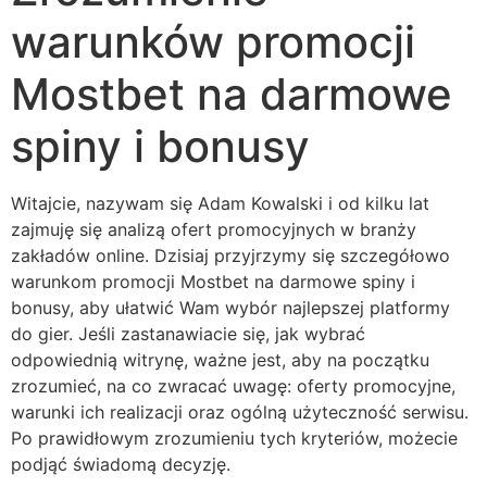
warunków promocji
Mostbet na darmowe
spiny i bonusy
Witajcie, nazywam się Adam Kowalski i od kilku lat
zajmuję się analizą ofert promocyjnych w branży
zakładów online. Dzisiaj przyjrzymy się szczegółowo
warunkom promocji Mostbet na darmowe spiny i
bonusy, aby ułatwić Wam wybór najlepszej platformy
do gier. Jeśli zastanawiacie się, jak wybrać
odpowiednią witrynę, ważne jest, aby na początku
zrozumieć, na co zwracać uwagę: oferty promocyjne,
warunki ich realizacji oraz ogólną użyteczność serwisu.
Po prawidłowym zrozumieniu tych kryteriów, możecie
podjąć świadomą decyzję.