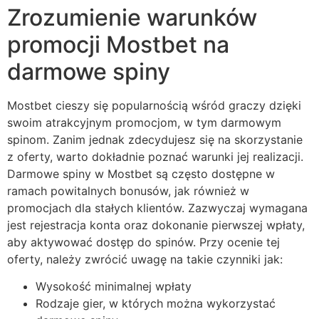
Zrozumienie warunków
promocji Mostbet na
darmowe spiny
Mostbet cieszy się popularnością wśród graczy dzięki
swoim atrakcyjnym promocjom, w tym darmowym
spinom. Zanim jednak zdecydujesz się na skorzystanie
z oferty, warto dokładnie poznać warunki jej realizacji.
Darmowe spiny w Mostbet są często dostępne w
ramach powitalnych bonusów, jak również w
promocjach dla stałych klientów. Zazwyczaj wymagana
jest rejestracja konta oraz dokonanie pierwszej wpłaty,
aby aktywować dostęp do spinów. Przy ocenie tej
oferty, należy zwrócić uwagę na takie czynniki jak:
Wysokość minimalnej wpłaty
Rodzaje gier, w których można wykorzystać