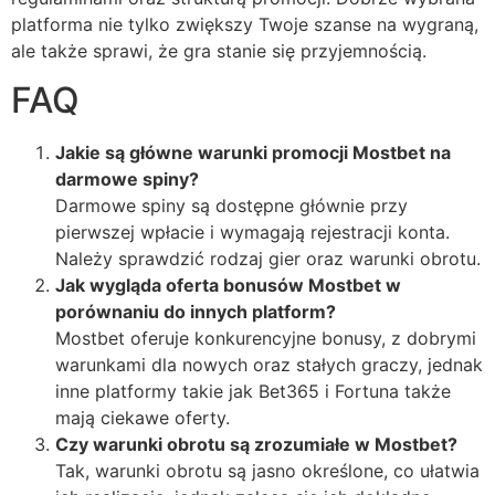
platforma nie tylko zwiększy Twoje szanse na wygraną,
ale także sprawi, że gra stanie się przyjemnością.
FAQ
Jakie są główne warunki promocji Mostbet na
darmowe spiny?
Darmowe spiny są dostępne głównie przy
pierwszej wpłacie i wymagają rejestracji konta.
Należy sprawdzić rodzaj gier oraz warunki obrotu.
Jak wygląda oferta bonusów Mostbet w
porównaniu do innych platform?
Mostbet oferuje konkurencyjne bonusy, z dobrymi
warunkami dla nowych oraz stałych graczy, jednak
inne platformy takie jak Bet365 i Fortuna także
mają ciekawe oferty.
Czy warunki obrotu są zrozumiałe w Mostbet?
Tak, warunki obrotu są jasno określone, co ułatwia